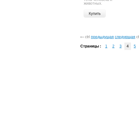
животных.
Купить
ctrl
предыдущая
следующая
ct
Страницы :
1
2
3
4
5