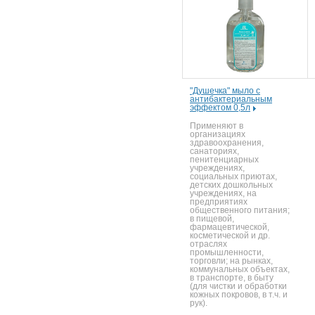
"Душечка" мыло с
антибактериальным
эффектом 0,5л
Применяют в
организациях
здравоохранения,
санаториях,
пенитенциарных
учреждениях,
социальных приютах,
детских дошкольных
учреждениях, на
предприятиях
общественного питания;
в пищевой,
фармацевтической,
косметической и др.
отраслях
промышленности,
торговли; на рынках,
коммунальных объектах,
в транспорте, в быту
(для чистки и обработки
кожных покровов, в т.ч. и
рук).