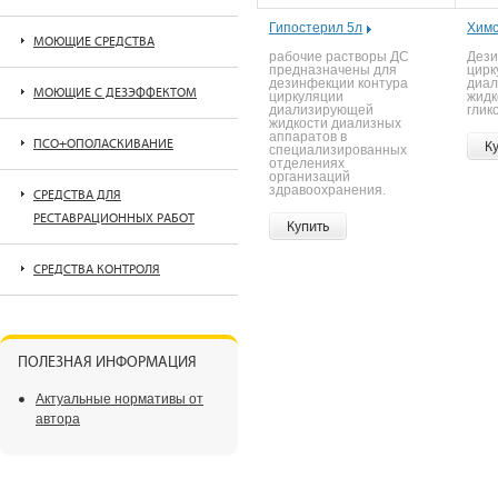
Гипостерил 5л
Химс
МОЮЩИЕ СРЕДСТВА
рабочие растворы ДС
Дези
предназначены для
цирк
дезинфекции контура
диа
МОЮЩИЕ С ДЕЗЭФФЕКТОМ
циркуляции
жидк
диализирующей
глик
жидкости диализных
аппаратов в
ПСО+ОПОЛАСКИВАНИЕ
К
специализированных
отделениях
организаций
здравоохранения.
СРЕДСТВА ДЛЯ
РЕСТАВРАЦИОННЫХ РАБОТ
Купить
СРЕДСТВА КОНТРОЛЯ
ПОЛЕЗНАЯ ИНФОРМАЦИЯ
Актуальные нормативы от
автора