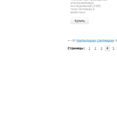
ультразвуковых
исследований (УЗИ)
тела человека и
животных.
Купить
ctrl
предыдущая
следующая
ct
Страницы :
1
2
3
4
5