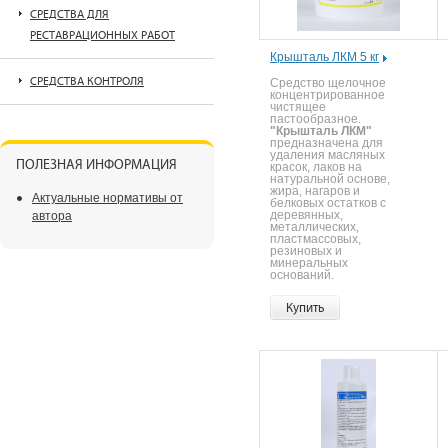
СРЕДСТВА ДЛЯ
РЕСТАВРАЦИОННЫХ РАБОТ
Крышталь ЛКМ 5 кг
СРЕДСТВА КОНТРОЛЯ
Средство щелочное
концентрированное
чистящее
пастообразное.
"Крышталь ЛКМ"
предназначена для
удаления масляных
ПОЛЕЗНАЯ ИНФОРМАЦИЯ
красок, лаков на
натуральной основе,
жира, нагаров и
Актуальные нормативы от
белковых остатков с
деревянных,
автора
металлических,
пластмассовых,
резиновых и
минеральных
оснований.
Купить