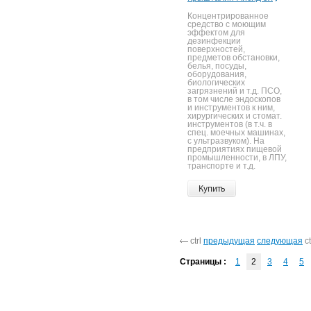
Концентрированное
средство с моющим
эффектом для
дезинфекции
поверхностей,
предметов обстановки,
белья, посуды,
оборудования,
биологических
загрязнений и т.д. ПСО,
в том числе эндоскопов
и инструментов к ним,
хирургических и стомат.
инструментов (в т.ч. в
спец. моечных машинах,
с ультразвуком). На
предприятиях пищевой
промышленности, в ЛПУ,
транспорте и т.д.
Купить
ctrl
предыдущая
следующая
ct
Страницы :
1
2
3
4
5