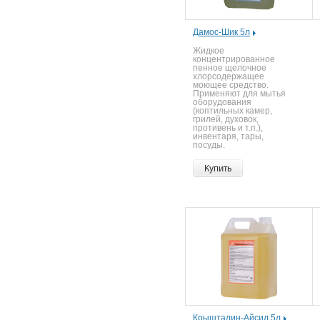
Дамос-Шик 5л
Жидкое
концентрированное
пенное щелочное
хлорсодержащее
моющее средство.
Применяют для мытья
оборудования
(коптильных камер,
грилей, духовок,
противень и т.п.),
инвентаря, тары,
посуды.
Купить
Крышталин-Айсид 5л