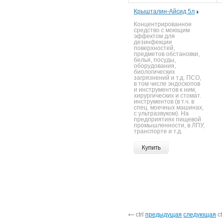
Крышталин-Айсид 5л
Концентрированное
средство с моющим
эффектом для
дезинфекции
поверхностей,
предметов обстановки,
белья, посуды,
оборудования,
биологических
загрязнений и т.д. ПСО,
в том числе эндоскопов
и инструментов к ним,
хирургических и стомат.
инструментов (в т.ч. в
спец. моечных машинах,
с ультразвуком). На
предприятиях пищевой
промышленности, в ЛПУ,
транспорте и т.д.
Купить
ctrl
предыдущая
следующая
ct