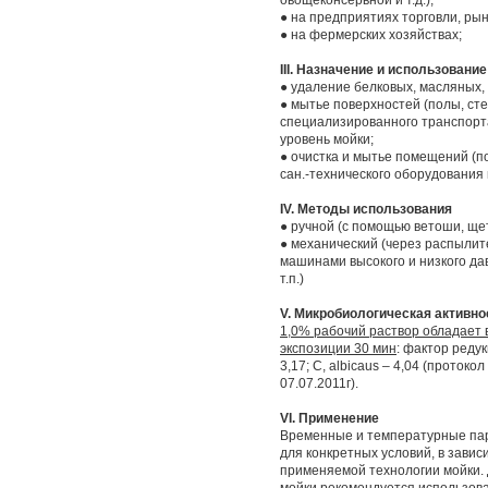
овощеконсервной и т.д.);
● на предприятиях торговли, рынк
● на фермерских хозяйствах;
III. Назначение и использовани
● удаление белковых, масляных,
● мытье поверхностей (полы, сте
специализированного транспорта
уровень мойки;
● очистка и мытье помещений (по
сан.-технического оборудования и
IV. Методы использования
● ручной (с помощью ветоши, щето
● механический (через распыли
машинами высокого и низкого д
т.п.)
V. Микробиологическая активно
1,0% рабочий раствор обладае
экспозиции 30 мин
: фактор редукц
3,17; C, albicaus – 4,04 (прото
07.07.2011г).
VI. Применение
Временные и температурные па
для конкретных условий, в завис
применяемой технологии мойки.