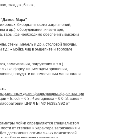
ах, складах, базах;
е "Дамос-Мара"
 жировых, биоорганических загрязнений;
ны и др.), оборудования, инвентаря,
, тары, где необходимо обеспечить высокий
лы, стены, мебель и др.), столовой посуды,
 т.д.; ● мойка яиц в общепите и торговле.
к, замачивания, погружения и т.п.).
тельные форсунки, методом орошения,
авления, посудо- и поломоечными машинами и
сть
т выраженным дезинфицирующим эффектом при
ии – E. coli – 6,3; P. aeruginosa – 6,0; S. aures –
кол лаборатории ЦНИЛ БГМУ №392/392 от
раметры мойки определяются специалистом
имости от степени и характера загрязнения и
 Для достижения оптимальных показателей