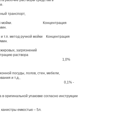
ть рабочие растворы средства в
е.
ный транспорт,
нической мойки. Концентрация
мин.
и и т.п. метод ручной мойки Концентрация
0мин.
 жировых, загрязнений
нтрацию раствора
 до 2- 3%) 1,0%
онной посуды, полов, стен, мебели,
ания и т.д.,
, ветоши и т.п. 0,1% -
да в оригинальной упаковке согласно инструкции
, канистры емкостью – 5л.