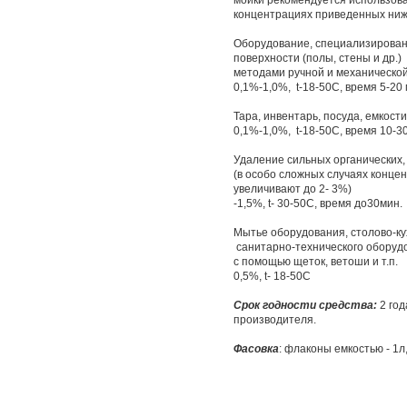
мойки рекомендуется использова
концентрациях приведенных ниж
Оборудование, специализирован
поверхности (полы, стены и др.)
методами ручной и меха
0,1%-1,0%, t-18-50C, время 5-20 
Тара, инвентарь, посуда, емкост
0,1%-1,0%, t-18-50C, время 10-3
Удаление сильных органических,
(в особо сложных случаях конце
увеличивают
-1,5%, t- 30-50C, время до30мин.
Мытье оборудования, столово-кух
санитарно-технического оборудов
с помощью щеток
0,5%, t- 18-50С
Cрок годности средства:
2 го
производителя.
Фасовка
: флаконы емкостью - 1л