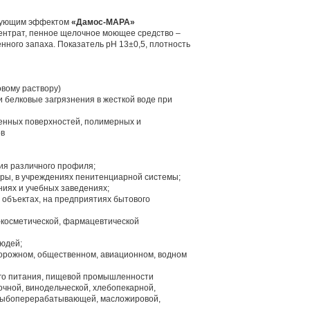
рующим эффектом
«Дамос-МАРА»
ентрат, пенное щелочное моющее средство –
нного запаха. Показатель рН 13±0,5, плотность
вому раствору)
 белковые загрязнения в жесткой воде при
енных поверхностей, полимерных и
ов
ия различного профиля;
ры, в учреждениях пенитенциарной системы;
ниях и учебных заведениях;
 объектах, на предприятиях бытового
косметической, фармацевтической
людей;
дорожном, общественном, авиационном, водном
го питания, пищевой промышленности
очной, винодельческой, хлебопекарной,
и рыбоперерабатывающей, масложировой,