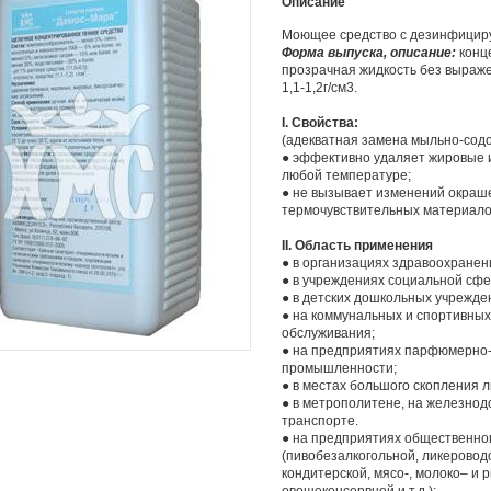
Описание
Моющее средство с дезинфици
Форма выпуска, описание:
конц
прозрачная жидкость без выраже
1,1-1,2г/см3.
I. Свойства:
(адекватная замена мыльно-содо
● эффективно удаляет жировые и
любой температуре;
● не вызывает изменений окраш
термочувствительных материал
II. Область применения
● в организациях здравоохранен
● в учреждениях социальной сфе
● в детских дошкольных учрежде
● на коммунальных и спортивных
обслуживания;
● на предприятиях парфюмерно-
промышленности;
● в местах большого скопления 
● в метрополитене, на железно
транспорте.
● на предприятиях общественно
(пивобезалкогольной, ликеровод
кондитерской, мясо-, молоко– 