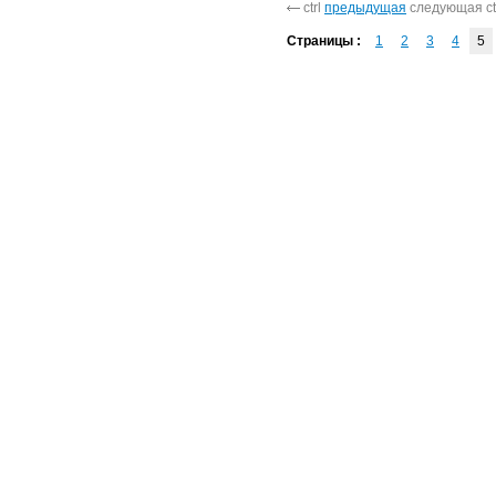
ctrl
предыдущая
следующая ct
Страницы :
1
2
3
4
5