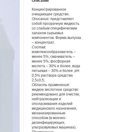
Описание
Концентрированное
очищающее средство.
Описание:
представляет
собой прозрачную жидкость
со слабым специфическим
запахом сырьевых
компонентов. Форма выпуска
– концентрат.
Состав:
комплексообразователь –
менее 5%; смачиватель –
менее 5%; фосфорная
кислота – 30% и более, вода
питьевая – 30% и более. рН
0,5% раствора средства
2,5±0,5;
Область применения
:
жидкое кислотное средство
рекомендовано для очистки,
нейтрализации и
ополаскивания изделий
медицинского назначения,
механизированным
способом (в моечно-
дезинфицирующих,
ультразвуковых машинах).