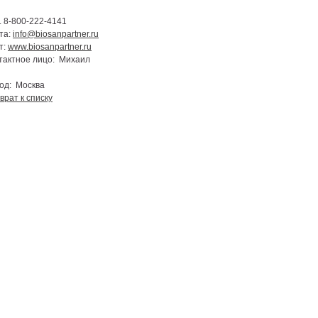
. 8-800-222-4141
та:
info@biosanpartner.ru
т:
www.biosanpartner.ru
тактное лицо: Михаил
од: Москва
врат к списку