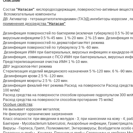
Описание
Состав
"Натасан"
: кислородосодержащие, поверхностно-активные веществ
Вспомогательные компоненты
ДВ: Активатор - тетраацетилэтилендиамин (ТАЭД),ингибиторы коррозии , 
применения дезсредства
"Натасан"
Дезинфекция поверхностей по бактериям (исключая туберкулез) 0.5 %-30 м
вирусным инфекциям 0.5 %-45 мин. 1 %-20 мин. 2 %-15 мин. Дезинфекция п
Дезинфекция поверхностей по дерматофитам-Нет режима
Дезинфекция поверхностей по туберкулезу 3 % -60 мин.
Дезинфекция ИМН при бактериальных, вирусных инфекциях и кандидозе-
Дезинфекция, совмещенная с ПСО ИМН при бактериальных, вирусных инфек
Предстерилизационная очистка ИМН 1 %-10 мин.
ДВУ эндоскопов-Нет режима
Стерилизация изделий медицинского назначения 5 %-120 мин. 6 % -90 мин.
Дезинфекция крови 2.5 % -120 мин.
Дезинфекция мокроты 2.5 % -120 мин.
Дезинфекция фекалий-Нет режима Расход на поверхности Расход средства
100 мл/м2
Расход средства на поверхности способом орошение гидропультом 300 мл/
Расход средства на поверхности способом протирание 75 мл/м2
Особые свойства
:
Не вызывает коррозии металлов;
Не фиксирует органические загрязнения
Класс опасности: при введении в желудок - 3; при нанесении на кожу - 4; ра
Бактерии - Mycobacterium tuberculosi, Анаэробныe инфекции, Грамотрицат
Вирусы - Герпеса, Грипп, Полиомиелит, Энтеровирусы; Возбудители особо 