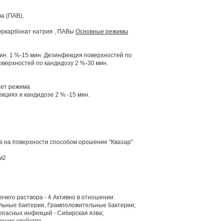
а (ПАВ),
перкарбонат натрия , ПАВы
Основные режимы
ин. 1 %-15 мин. Дезинфекция поверхностей по
оверхностей по кандидозу 2 %-30 мин.
Нет режима
циях и кандидозе 2 % -15 мин.
 на поверхности способом орошение "Квазар"
м2
бочего раствора - 4 Активно в отношении:
ельные бактерии, Грамположительные бактерии;
опасных инфекций - Сибирская язва;