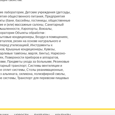
ющие свойства.
ие лаборатории, Детские учреждения (детсады,
иятия общественного питания, Предприятия
кты (бани, бассейны, гостиницы, общественные
кие и (или) массажные салоны, Санитарный
мышленности, Аэропорты, Вокзалы,
боратории Объекты обработки :
Бытовые кондиционеры, Воздух в помещениях,
еталлов, резин на основе натурального и
 перед утилизацией, Инструменты к
онов, Крышные кондиционеры, Кувезы,
марлевые тампоны, марля, бинты), Наркозно-
ях, Поверхности приборов и аппаратов,
вки, Предметы ухода за больными, Резиновые
тарный транспорт, Системы вентиляции и
ые сплит-системы, Столы реанимационные,
з альгината, силикона, полиэфирной смолы,
ие системы, Транспорт для перевозки пищевых