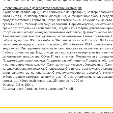
Патогенные грибы - Кандида, Плесневые грибы; Спороцидные свойства,Мо
Сфера применения дезсредства согласно инструкции:
Акушерские стационары, ЛПУ, Клинические лаборатории, Бактериологическ
школы и т.п.), Пенитенциарные учреждения, Инфекционные очаги, Предпр
продовольственной торговли, Потребительские рынки, Коммунальные объе
туалеты и т.п.), Учреждения соцобеспечения, Парикмахерские, Косметичес
транспорт, Отделения неонатологии, Предприятия фармацевтической про
Спортивные и культурно-оздоровительные комплексы, Диагностические ла
Анестезиологическое оборудование, Белье нательное, Белье постельное, 
Гибкие эндоскопы, Жесткая мебель, Жесткие эндоскопы, Игрушки, ИМН из м
силиконового каучука, стекла, пластмасс, ИМН обычные, ИМН одноразовые
эндоскопам, Инструменты парикмахерских, массажных, косметических сал
Лабораторная посуда, Мед. отходы из текстильных материалов (ватные и 
дыхательная аппаратура, Обувь, Плевательницы, Поверхности в помещени
Предметы для мытья посуды, Предметы личной гигиены, Предметы обстано
и полипропиленовые коврики, Санитарно-техническое оборудование, Сани
кондиционирования воздуха, Спецодежда, Сплит-системы, мультизональн
манипуляционные, пеленальные, Стоматологические материалы (оттиски и
зубопротезные заготовки, артикуляторы), Стоматологические отсасывающ
продуктов , Уборочный инвентарь. 25 пакетов по 100 гр.
Фасовка:
2,5 кг, 100 гр.
Срок годности:
2 года, рабочих растворов 7 дней.