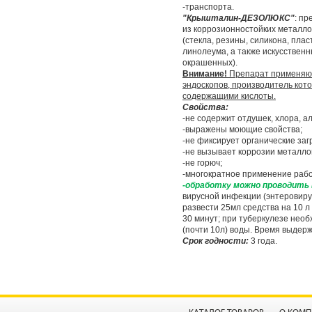
-транспорта.
"Крышталин-ДЕЗОЛЮКС"
: п
из коррозионностойких металло
(стекла, резины, силикона, плас
линолеума, а также искусственн
окрашенных).
Внимание!
Препарат применяют
эндоскопов, производитель кот
содержащими кислоты.
Свойства:
-не содержит отдушек, хлора, а
-выражены моющие свойства;
-не фиксирует органические заг
-не вызывает коррозии металло
-не горюч;
-многократное применение рабоч
-обработку можно проводить 
вирусной инфекции (энтеровирус
развести 25мл средства на 10 л
30 минут; при туберкулезе нео
(почти 10л) воды. Время выдерж
Срок годности:
3 года.