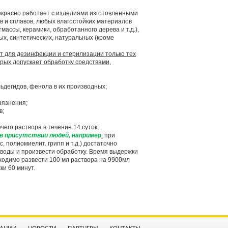
рекрасно работает с изделиями изготовленными
в и сплавов, любых влагостойких материалов
тмассы, керамики, обработанного дерева и т.д.),
ых, синтетических, натуральных (кроме
 для дезинфекции и стерилизации только тех
орых допускает обработку средствами,
льдегидов, фенола в их производных;
рязнения;
в;
его раствора в течение 14 суток;
в присутствии людей, например
:
при
, полиомиелит. грипп и т.д.) достаточно
 воды и произвести обработку. Время выдержки
бходимо развести 100 мл раствора на 9900мл
ки 60 минут.