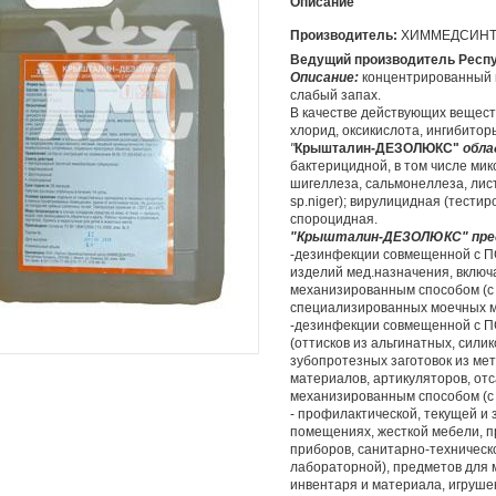
Описание
Производитель:
ХИММЕДСИНТЕ
Ведущий производитель Респ
Описание:
концентрированный п
слабый запах.
В качестве действующих вещес
хлорид, оксикислота, ингибитор
"
Крышталин-ДЕЗОЛЮКС"
обла
бактерицидной, в том числе мик
шигеллеза, сальмонеллеза, лис
sp.niger); вирулицидная (тестир
спороцидная.
"Крышталин-ДЕЗОЛЮКС" пред
-дезинфекции совмещенной с П
изделий мед.назначения, включ
механизированным способом (с 
специализированных моечных м
-дезинфекции совмещенной с П
(оттисков из альгинатных, сил
зубопротезных заготовок из мет
материалов, артикуляторов, от
механизированным способом (с 
- профилактической, текущей и
помещениях, жесткой мебели, п
приборов, санитарно-техническог
лабораторной), предметов для 
инвентаря и материала, игрушек