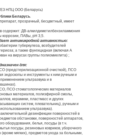
З НПЦ ООО (Беларусь)
ублики Беларусь
.
репарат, прозрачный, бесцветный, имеет
тв содержит: ДВ-алкилдиметилбензиламмония
ы коррозии, ПАВы, рН 3,5.
дает антимикробной активностью:
обактерии туберкулеза, возбудителей
териоза; а также фунгицидная (включая А
ован на вирусах группы полиомиелита) ;
назначен для:
СО (предстерилизационной очисткой), ПСО
ая эндоскопы и инструменты к ним ручным и
применением ультразвука и в
ашинах).
СО, ПСО стоматологических материалов
иконовых материалов, полиэфирной смолы,
аллов, керамики, пластмасс и других
сасывающих систем, плевательниц), ручным и
использованием ультразвука).
 заключительной дезинфекции поверхностей в
редметов обстановки, поверхностей аппаратов,
о оборудования, белья, посуды (в т.ч.
мытья посуды, резиновых ковриков, уборочного
 (кроме мягких), предметов ухода за больными,