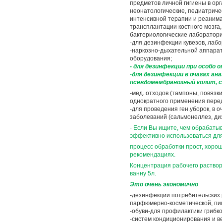
предметов личной гигиены в ор
неонатологические, педиатриче
интенсивной терапии и реанима
трансплантации костного мозга,
бактериологические лаборатори
-для дезинфекции кувезов, лаб
-наркозно-дыхательной аппарат
оборудования;
- для дезинфекции при особо о
-
для дезинфекции в очагах ан
псевдомембранозный колит, си
-мед. отходов (тампоны, повязк
однократного применения перед
-для проведения ген.уборок, в 
заболеваний (сальмонеллез, ди
- Если Вы ищите, чем обрабаты
эффективно использоваться для
процесс обработки прост, хоро
рекомендациях.
Концентрация рабочего раствора 
ванну 5л.
Это очень экономично
-дезинфекции потребительских 
парфюмерно-косметической, п
-обуви-для профилактики грибк
-систем кондиционирования и в