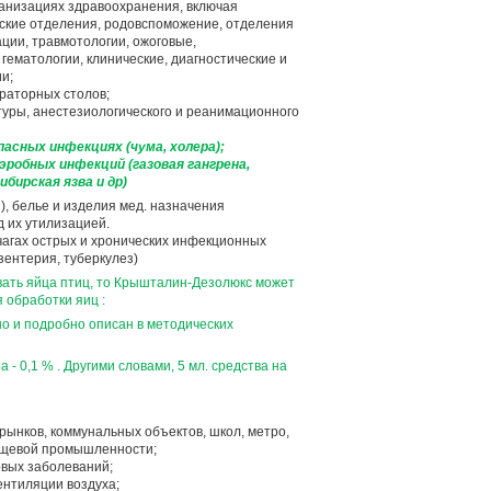
ганизациях здравоохранения, включая
ские отделения, родовспоможение, отделения
ции, травмотологии, ожоговые,
 гематологии, клинические, диагностические и
и;
ораторных столов;
уры, анестезиологического и реанимационного
пасных инфекциях (чума, холера);
аэробных инфекций (газовая гангрена,
бирская язва и др)
и), белье и изделия мед. назначения
 их утилизацией.
очагах острых и хронических инфекционных
зентерия, туберкулез)
вать яйца птиц, то Крышталин-Дезолюкс может
 обработки яиц :
шо и подробно описан в методических
- 0,1 % . Другими словами, 5 мл. средства на
рынков, коммунальных объектов, школ, метро,
ищевой промышленности;
овых заболеваний;
ентиляции воздуха;