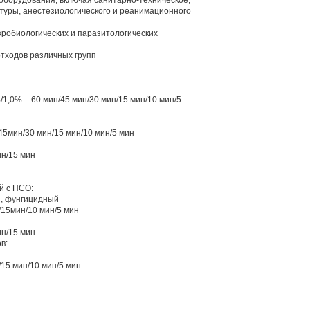
оборудования, включая санитарно-техническое,
туры, анестезиологического и реанимационного
робиологических и паразитологических
тходов различных групп
й
1,0% – 60 мин/45 мин/30 мин/15 мин/10 мин/5
45мин/30 мин/15 мин/10 мин/5 мин
ин/15 мин
й с ПСО:
, фунгицидный
/15мин/10 мин/5 мин
ин/15 мин
в:
/15 мин/10 мин/5 мин