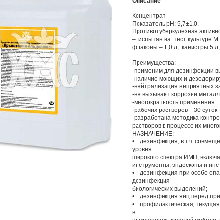
Описание
Концентрат
Показатель pH: 5,7±1,0.
Противотуберкулезная активн
– испытан на тест культуре M.
флаконы – 1,0 л; канистры 5 л,
Преимущества:
-применим для дезинфекции вы
-наличие моющих и дезодорир
-нейтрализация неприятных з
-не вызывает коррозии металл
-многократность применения
-рабочих растворов – 30 суток
-разработана методика контро
растворов в процессе их мног
НАЗНАЧЕНИЕ:
• дезинфекция, в т.ч. совмещ
уровня
широкого спектра ИМН, включа
инструменты, эндоскопы и инс
• дезинфекция при особо опас
дезинфекция
биологических выделений;
• дезинфекция яиц перед при
• профилактическая, текущая
в