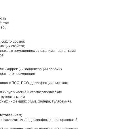
ость
terrae
 30 л.
сокого уровня;
ующих свойств;
апахов в помещениях с лежачими пациентами
ов
ля икоррекции концентрации рабочих
ократного применения
енная с ПСО, ПСО, дезинфекция высокого
я хирургические и стоматологические
трументы к ним
ных инфекциях (чума, холера, туляремия),
готовлением;
 и заключительная дезинфекция поверхностей