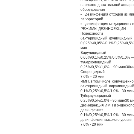
помещениях, жесткой мебели, 
наркозно-дыхательной аппара
оборудования
• дезинфекция отходов из мик
лабораторий
• дезинфекция медицинских о
РЕЖИМЫ ДЕЗИНФЕКЦИИ
Поверхности
бактерицидный, фунгицидны
0,025%/0,05%/0,1%/0,25%/0,5%/
мин
Вирулицидный
0,05%/0,1%/0,25%/0,5%/1,0% –
туберколоцидный
0,25%/0,5%/1,0% – 90 мин/30м
Спороцидный
7,0% – 20 мин
ИМН, в том числе, совмещенно
бактерицидный, вирулицидный
0,1%/0,25%/0,5%/1,0% - 30 мин
Туберкулоцидный
0,25%/0,5%/1,0% - 90 мин/30 м
Дезинфекция ИМН и эндоскопо
дезинфекция
0,1%/0,25%/0,5%/1,0% - 30 мин
дезинфекция высокого уровня
7,0% - 20 мин