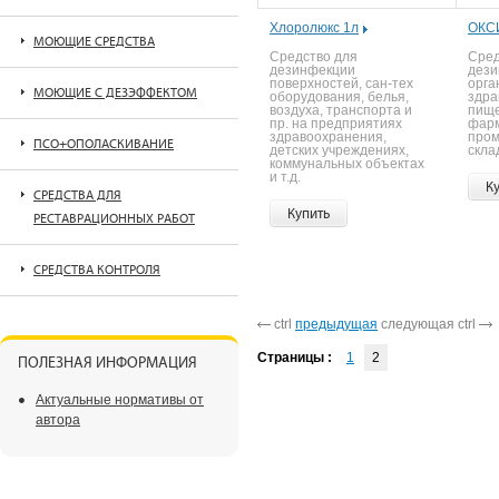
Хлоролюкс 1л
ОКСИ
МОЮЩИЕ СРЕДСТВА
Средство для
Сред
дезинфекции
дези
поверхностей, сан-тех
орга
МОЮЩИЕ С ДЕЗЭФФЕКТОМ
оборудования, белья,
здра
воздуха, транспорта и
пище
пр. на предприятиях
фарм
здравоохранения,
пром
ПСО+ОПОЛАСКИВАНИЕ
детских учреждениях,
скла
коммунальных объектах
и т.д.
К
СРЕДСТВА ДЛЯ
Купить
РЕСТАВРАЦИОННЫХ РАБОТ
СРЕДСТВА КОНТРОЛЯ
ctrl
предыдущая
следующая ctrl
Страницы :
1
2
ПОЛЕЗНАЯ ИНФОРМАЦИЯ
Актуальные нормативы от
автора