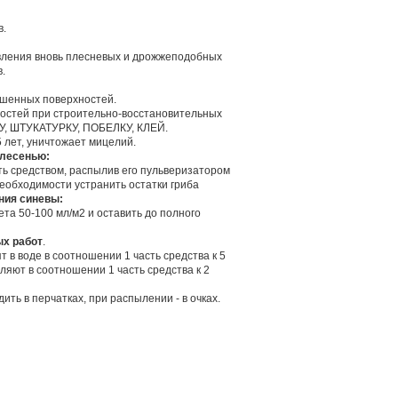
в.
вления вновь плесневых и дрожжеподобных
.
ашенных поверхностей.
остей при строительно-восстановительных
 ШТУКАТУРКУ, ПОБЕЛКУ, КЛЕЙ.
 лет, уничтожает мицелий.
плесенью:
ть средством, распылив его пульверизатором
необходимости устранить остатки гриба
ния синевы:
ета 50-100 мл/м2 и оставить до полного
ых работ
.
 в воде в соотношении 1 часть средства к 5
ляют в соотношении 1 часть средства к 2
ть в перчатках, при распылении - в очках.