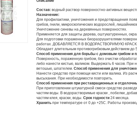
Описание
Состав:
водный раствор поверхностно-активных вещест
Назначение:
Для профилактики, уничтожения и предотвращения поя
грибов, гнили, микроскопических водорослей, лишайников
Уничтожение синевы на деревянных поверхностях.
Применяется для защиты дерева, оштукатуренных, окр
Для подготовки пораженных биоразрушителями поверхн
работах. ДОБАВЛЯЕТСЯ В ВОДОРАСТВОРИМУЮ КРАСКУ,
Обладает длительным противогрибковым действием до 5
Способ применения для борьбы с домовым грибом и 
Поверхность, пораженную грибом, без очистки обработа
либо нанести кистью, валиком. Выдержать 6 часов. При 
ветошью, шпателем.
Способ применения для уничтоже
Нанести средство при помощи кисти или валика. Из расч
высыхания. При необходимости повторить.
Способ применения при реставрационных и отделочн
При приготовлении штукатурной смеси средство разводят
частям воды. В водорастворимые краски , побелки, добав
частям клея, краски, воды.
Срок годности
24 месяца.
Хранить
при температуре от 0 до +25С. Работы производи