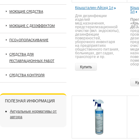
Крышталин-Айсид 1л
Кры
5л
МОЮЩИЕ СРЕДСТВА
Для дезинфекции
изделий
Пре
мед.назначения,
«Кр
МОЮЩИЕ С ДЕЗЭФФЕКТОМ
предстерилизационной
ДЕЗ
очистки (вкл. эндоскопы),
пред
дезинфекции
пров
поверхностей,
дези
ПСО+ОПОЛАСКИВАНИЕ
уборочного инвентаря
пред
на предприятиях
очис
общественного питания,
меди
больницах, дет.садах,
назн
СРЕДСТВА ДЛЯ
транспорте и пр.
пове
поме
РЕСТАВРАЦИОННЫХ РАБОТ
обор
Купить
СРЕДСТВА КОНТРОЛЯ
К
ПОЛЕЗНАЯ ИНФОРМАЦИЯ
Актуальные нормативы от
автора