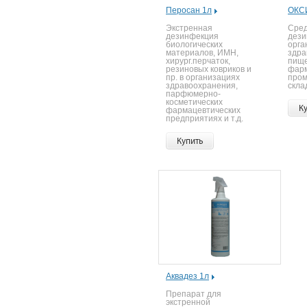
Перосан 1л
ОКСИ
Экстренная
Сред
дезинфекция
дези
биологических
орга
материалов, ИМН,
здра
хирург.перчаток,
пище
резиновых ковриков и
фарм
пр. в организациях
пром
здравоохранения,
скла
парфюмерно-
косметических
К
фармацевтических
предприятиях и т.д.
Купить
Аквадез 1л
Препарат для
экстренной