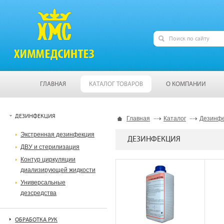
ГЛАВНАЯ
КАТАЛОГ ТОВАРОВ
О КОМПАНИИ
ДЕЗИНФЕКЦИЯ
Главная
Каталог
Дезинф
Экстренная дезинфекция
ДЕЗИНФЕКЦИЯ
ДВУ и стерилизация
Контур циркуляции
диализирующей жидкости
Универсальные
дезсредства
ОБРАБОТКА РУК